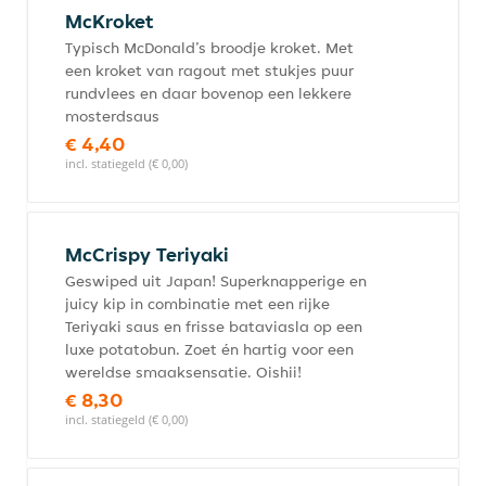
McKroket
Typisch McDonald’s broodje kroket. Met
een kroket van ragout met stukjes puur
rundvlees en daar bovenop een lekkere
mosterdsaus
€ 4,40
incl. statiegeld (€ 0,00)
McCrispy Teriyaki
Geswiped uit Japan! Superknapperige en
juicy kip in combinatie met een rijke
Teriyaki saus en frisse bataviasla op een
luxe potatobun. Zoet én hartig voor een
wereldse smaaksensatie. Oishii!
€ 8,30
incl. statiegeld (€ 0,00)