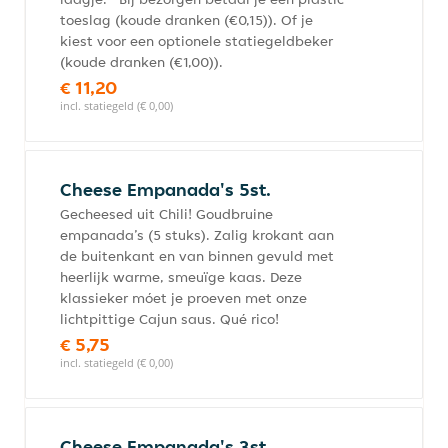
toeslag (koude dranken (€0,15)). Of je
kiest voor een optionele statiegeldbeker
(koude dranken (€1,00)).
€ 11,20
incl. statiegeld (€ 0,00)
Cheese Empanada's 5st.
Gecheesed uit Chili! Goudbruine
empanada’s (5 stuks). Zalig krokant aan
de buitenkant en van binnen gevuld met
heerlijk warme, smeuïge kaas. Deze
klassieker móet je proeven met onze
lichtpittige Cajun saus. Qué rico!
€ 5,75
incl. statiegeld (€ 0,00)
Cheese Empanada's 3st.