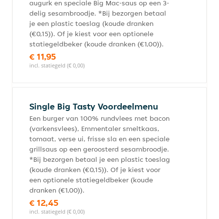
augurk en speciale Big Mac-saus op een 3-
delig sesambroodje. *Bij bezorgen betaal
je een plastic toeslag (koude dranken
(€0,15)). Of je kiest voor een optionele
statiegeldbeker (koude dranken (€1,00)).
€ 11,95
incl. statiegeld (€ 0,00)
Single Big Tasty Voordeelmenu
Een burger van 100% rundvlees met bacon
(varkensvlees), Emmentaler smeltkaas,
tomaat, verse ui, frisse sla en een speciale
grillsaus op een geroosterd sesambroodje.
*Bij bezorgen betaal je een plastic toeslag
(koude dranken (€0,15)). Of je kiest voor
een optionele statiegeldbeker (koude
dranken (€1,00)).
€ 12,45
incl. statiegeld (€ 0,00)