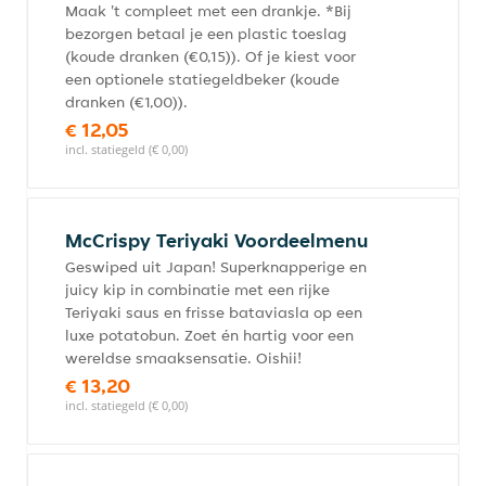
Maak 't compleet met een drankje. *Bij
bezorgen betaal je een plastic toeslag
(koude dranken (€0,15)). Of je kiest voor
een optionele statiegeldbeker (koude
dranken (€1,00)).
€ 12,05
incl. statiegeld (€ 0,00)
McCrispy Teriyaki Voordeelmenu
Geswiped uit Japan! Superknapperige en
juicy kip in combinatie met een rijke
Teriyaki saus en frisse bataviasla op een
luxe potatobun. Zoet én hartig voor een
wereldse smaaksensatie. Oishii!
€ 13,20
incl. statiegeld (€ 0,00)