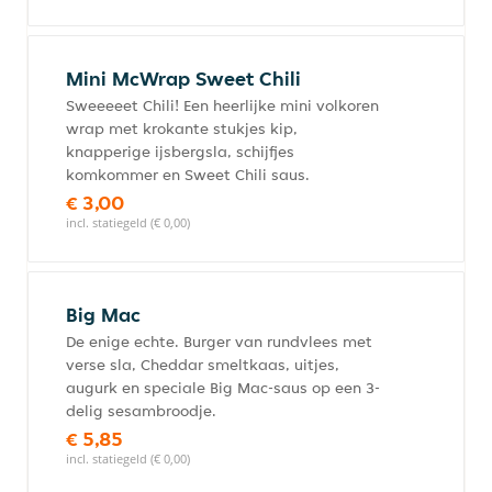
Mini McWrap Sweet Chili
Sweeeeet Chili! Een heerlijke mini volkoren
wrap met krokante stukjes kip,
knapperige ijsbergsla, schijfjes
komkommer en Sweet Chili saus.
€ 3,00
incl. statiegeld (€ 0,00)
Big Mac
De enige echte. Burger van rundvlees met
verse sla, Cheddar smeltkaas, uitjes,
augurk en speciale Big Mac-saus op een 3-
delig sesambroodje.
€ 5,85
incl. statiegeld (€ 0,00)