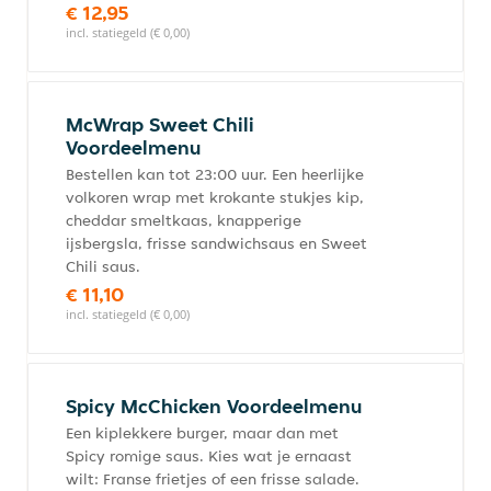
€ 12,95
incl. statiegeld (€ 0,00)
McWrap Sweet Chili
Voordeelmenu
Bestellen kan tot 23:00 uur. Een heerlijke
volkoren wrap met krokante stukjes kip,
cheddar smeltkaas, knapperige
ijsbergsla, frisse sandwichsaus en Sweet
Chili saus.
€ 11,10
incl. statiegeld (€ 0,00)
Spicy McChicken Voordeelmenu
Een kiplekkere burger, maar dan met
Spicy romige saus. Kies wat je ernaast
wilt: Franse frietjes of een frisse salade.