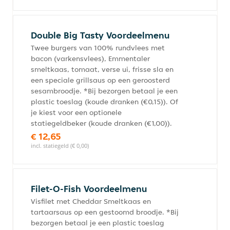
Double Big Tasty Voordeelmenu
Twee burgers van 100% rundvlees met
bacon (varkensvlees), Emmentaler
smeltkaas, tomaat, verse ui, frisse sla en
een speciale grillsaus op een geroosterd
sesambroodje. *Bij bezorgen betaal je een
plastic toeslag (koude dranken (€0,15)). Of
je kiest voor een optionele
statiegeldbeker (koude dranken (€1,00)).
€ 12,65
incl. statiegeld (€ 0,00)
Filet-O-Fish Voordeelmenu
Visfilet met Cheddar Smeltkaas en
tartaarsaus op een gestoomd broodje. *Bij
bezorgen betaal je een plastic toeslag