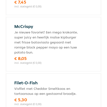
€ 7,45
incl. statiegeld (€ 0,00)
McCrispy
Je nieuwe favoriet! Een mega krokante,
super juicy en heerlijk malse kipburger
met frisse bataviasla gepaard met
romige black pepper mayo op een luxe
potato bun.
€ 8,05
incl. statiegeld (€ 0,00)
Filet-O-Fish
Visfilet met Cheddar Smeltkaas en
tartaarsaus op een gestoomd broodje.
€ 5,30
incl. statiegeld (€ 0,00)