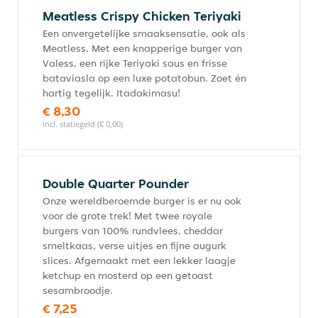
Meatless Crispy Chicken Teriyaki
Een onvergetelijke smaaksensatie, ook als
Meatless. Met een knapperige burger van
Valess, een rijke Teriyaki saus en frisse
bataviasla op een luxe potatobun. Zoet én
hartig tegelijk. Itadakimasu!
€ 8,30
incl. statiegeld (€ 0,00)
Double Quarter Pounder
Onze wereldberoemde burger is er nu ook
voor de grote trek! Met twee royale
burgers van 100% rundvlees, cheddar
smeltkaas, verse uitjes en fijne augurk
slices. Afgemaakt met een lekker laagje
ketchup en mosterd op een getoast
sesambroodje.
€ 7,25