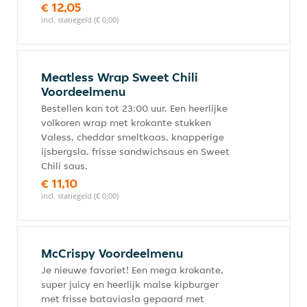
€ 12,05
incl. statiegeld (€ 0,00)
Meatless Wrap Sweet Chili
Voordeelmenu
Bestellen kan tot 23:00 uur. Een heerlijke
volkoren wrap met krokante stukken
Valess, cheddar smeltkaas, knapperige
ijsbergsla, frisse sandwichsaus en Sweet
Chili saus.
€ 11,10
incl. statiegeld (€ 0,00)
McCrispy Voordeelmenu
Je nieuwe favoriet! Een mega krokante,
super juicy en heerlijk malse kipburger
met frisse bataviasla gepaard met