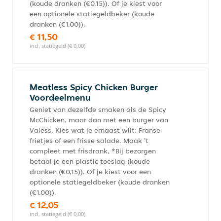
(koude dranken (€0,15)). Of je kiest voor
een optionele statiegeldbeker (koude
dranken (€1,00)).
€ 11,50
incl. statiegeld (€ 0,00)
Meatless Spicy Chicken Burger
Voordeelmenu
Geniet van dezelfde smaken als de Spicy
McChicken, maar dan met een burger van
Valess. Kies wat je ernaast wilt: Franse
frietjes of een frisse salade. Maak 't
compleet met frisdrank, *Bij bezorgen
betaal je een plastic toeslag (koude
dranken (€0,15)). Of je kiest voor een
optionele statiegeldbeker (koude dranken
(€1,00)).
€ 12,05
incl. statiegeld (€ 0,00)