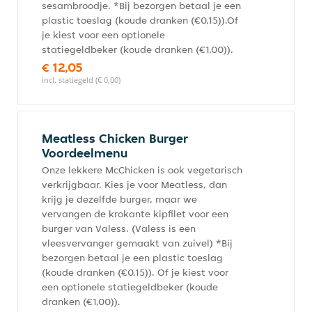
sesambroodje. *Bij bezorgen betaal je een
plastic toeslag (koude dranken (€0,15)).Of
je kiest voor een optionele
statiegeldbeker (koude dranken (€1,00)).
€ 12,05
incl. statiegeld (€ 0,00)
Meatless Chicken Burger
Voordeelmenu
Onze lekkere McChicken is ook vegetarisch
verkrijgbaar. Kies je voor Meatless, dan
krijg je dezelfde burger, maar we
vervangen de krokante kipfilet voor een
burger van Valess. (Valess is een
vleesvervanger gemaakt van zuivel) *Bij
bezorgen betaal je een plastic toeslag
(koude dranken (€0,15)). Of je kiest voor
een optionele statiegeldbeker (koude
dranken (€1,00)).