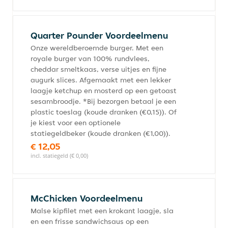
Quarter Pounder Voordeelmenu
Onze wereldberoemde burger. Met een
royale burger van 100% rundvlees,
cheddar smeltkaas, verse uitjes en fijne
augurk slices. Afgemaakt met een lekker
laagje ketchup en mosterd op een getoast
sesambroodje. *Bij bezorgen betaal je een
plastic toeslag (koude dranken (€0,15)). Of
je kiest voor een optionele
statiegeldbeker (koude dranken (€1,00)).
€ 12,05
incl. statiegeld (€ 0,00)
McChicken Voordeelmenu
Malse kipfilet met een krokant laagje, sla
en een frisse sandwichsaus op een