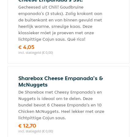
Gecheesed uit Chili! Goudbruine
empanada’s (3 stuks). Zalig krokant aan
de buitenkant en van binnen gevuld met
heerlijk warme, smeuïge kaas. Deze
klassieker móet je proeven met onze
lichtpittige Cajun saus. Qué rico!
€ 4,05
incl. statiegeld (€ 0,00)
Sharebox Cheese Empanada's &
McNuggets
De Sharebox met Cheesy Empanada's en
Nuggets is ideaal om te delen. Deze
bundel bevat 6 Cheese Empanda's en 10
Chicken McNuggets. Heel lekker met onze
lichtpittige Cajun saus.
€ 12,70
incl. statiegeld (€ 0,00)