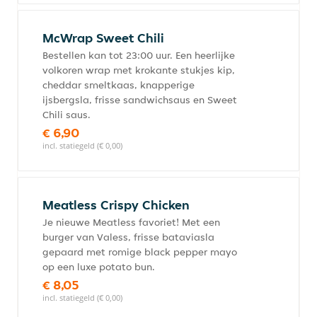
McWrap Sweet Chili
Bestellen kan tot 23:00 uur. Een heerlijke
volkoren wrap met krokante stukjes kip,
cheddar smeltkaas, knapperige
ijsbergsla, frisse sandwichsaus en Sweet
Chili saus.
€ 6,90
incl. statiegeld (€ 0,00)
Meatless Crispy Chicken
Je nieuwe Meatless favoriet! Met een
burger van Valess, frisse bataviasla
gepaard met romige black pepper mayo
op een luxe potato bun.
€ 8,05
incl. statiegeld (€ 0,00)