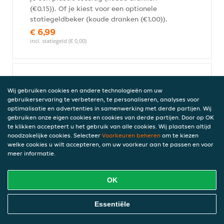
(€0,15)). Of je kiest voor een optionele
statiegeldbeker (koude dranken (€1,00)).
€ 6,99
incl. statiegeld (€ 0,00)
Happy Meal Cheeseburger met
Wij gebruiken cookies en andere technologieën om uw
Boekje
gebruikerservaring te verbeteren, te personaliseren, analyses voor
Happy Meal met een burger van rundvlees
optimalisatie en advertenties in samenwerking met derde partijen. Wij
met Cheddar Smeltkaas, ketchup,
gebruiken onze eigen cookies en cookies van derde partijen. Door op OK
mosterd, uitjes en augurk op een speciaal
te klikken accepteert u het gebruik van alle cookies. Wij plaatsen altijd
noodzakelijke cookies. Selecteer
Voorkeuren beheren
om te kiezen
hamburgerbroodje. *Bij bezorgen betaal je
welke cookies u wilt accepteren, om uw voorkeur aan te passen en voor
een plastic toeslag (koude dranken
meer informatie.
(€0,15)). Of je kiest voor een optionele
statiegeldbeker (koude dranken (€1,00)).
€ 6,99
OK
incl. statiegeld (€ 0,00)
Online Eten Bestellen
Essentiële