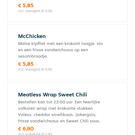
€ 5,85
incl. statiegeld (€ 0,00)
McChicken
Malse kipfilet met een krokant laagje, sla
en een frisse sandwichsaus op een
sesambroodje.
€ 5,85
incl. statiegeld (€ 0,00)
Meatless Wrap Sweet Chili
Bestellen kan tot 23:00 uur. Een heerlijke
volkoren wrap met krokante stukken
Valess, cheddar smeltkaas, ijsbergsla,
frisse sandwichsaus en Sweet Chili saus.
€ 6,90
incl. statiegeld (€ 0,00)