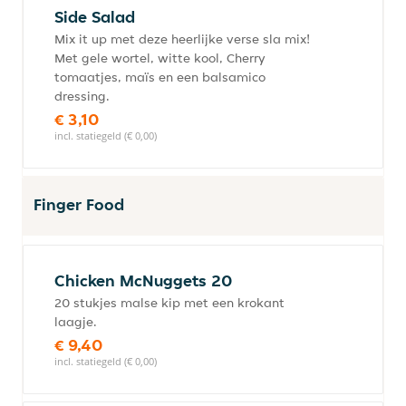
Side Salad
Mix it up met deze heerlijke verse sla mix!
Met gele wortel, witte kool, Cherry
tomaatjes, maïs en een balsamico
dressing.
€ 3,10
incl. statiegeld (€ 0,00)
Finger Food
Chicken McNuggets 20
20 stukjes malse kip met een krokant
laagje.
€ 9,40
incl. statiegeld (€ 0,00)