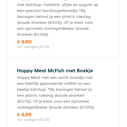
met ketchup, mosterd, uitjes en augurk op
een speciaal hamburgerbroodje *Bij
bezorgen betaal je een plastic toeslag
(koude dranken (€0,15)). Of je kiest voor
een optionele statiegeldbeker (koude
dranken (€1,00)).
€ 6,90
incl. statiegeld (€ 0,00)
Happy Meal McFish met Boekje
Happy Meal met een zacht broodje met
een heerlijk gepaneerde visfilet en een
beetje ketchup. *Bij bezorgen betaal je
een plastic toeslag (koude dranken
(€0,15)). Of je kiest voor een optionele
statiegeldbeker (koude dranken (€1,00)).
€ 6,99
incl. statiegeld (€ 0,00)