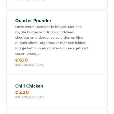
Quarter Pounder
Onze wereldberoemde burger. Met een
royale burger van 100% rundvlees,
cheddar smeltkaas, verse uitjes en fijne
augurk slices. Afgemaakt met een lekker
laagje ketchup en mosterd op een getoast
sesambroodje.
€ 6,10
incl. statiegeld (€ 0,00)
Chili Chicken
€ 2,30
incl. statiegeld (€ 0,00)