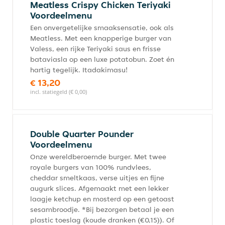
Meatless Crispy Chicken Teriyaki
Voordeelmenu
Een onvergetelijke smaaksensatie, ook als
Meatless. Met een knapperige burger van
Valess, een rijke Teriyaki saus en frisse
bataviasla op een luxe potatobun. Zoet én
hartig tegelijk. Itadakimasu!
€ 13,20
incl. statiegeld (€ 0,00)
Double Quarter Pounder
Voordeelmenu
Onze wereldberoemde burger. Met twee
royale burgers van 100% rundvlees,
cheddar smeltkaas, verse uitjes en fijne
augurk slices. Afgemaakt met een lekker
laagje ketchup en mosterd op een getoast
sesambroodje. *Bij bezorgen betaal je een
plastic toeslag (koude dranken (€0,15)). Of